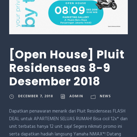
[Open House] Pluit
Residenseas 8-9
Desember 2018
DECEMBER 7, 2018
ADMIN
NEWS
Dapatkan penawaran menarik dari Pluit Residenseas FLASH
DEAL untuk APARTEMEN SELUAS RUMAH! Bisa cicil 12x* dan
unit terbatas hanya 12 unit saja! Segera nikmati promo ini
serta dapatkan hadiah langsung Yamaha NMAX*! Datang